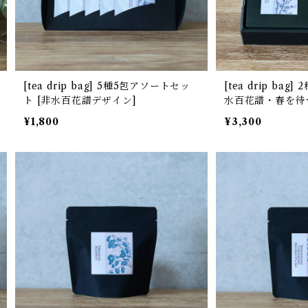
[tea drip bag] 5種5包アソートセッ
[tea drip bag
ト [非水百花譜デザイン]
水百花譜・春を待
¥1,800
¥3,300