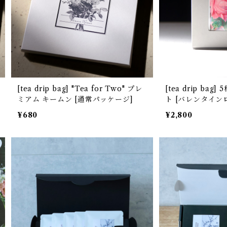
[tea drip bag] "Tea for Two" プレ
[tea drip bag] 5種10包アソートセッ
ミアム キームン [通常パッケージ]
ト [バレンタイン
¥680
¥2,800