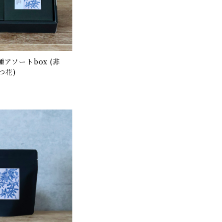
] 2種アソートbox (非
つ花)