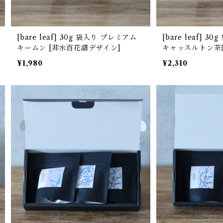
[bare leaf] 30g 袋入り プレミアム
[bare leaf] 30g 袋入り ダージリン
キームン [非水百花譜デザイン]
キャッスルトン茶園
譜デザイン]
¥1,980
¥2,310