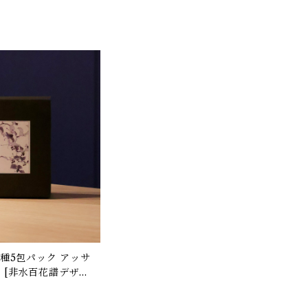
 [非水百花譜デザイ