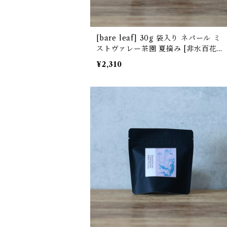
[bare leaf] 30g 袋入り ネパール ミ
ストヴァレー茶園 夏摘み [非水百花譜
デザイン]
¥2,310