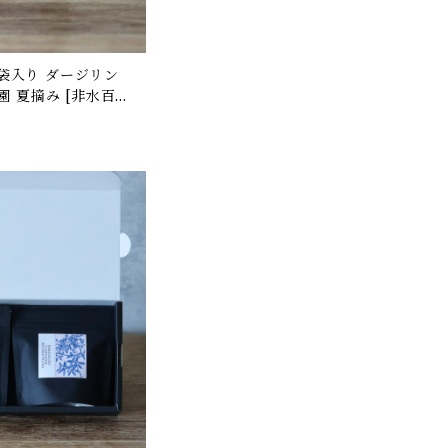
 夏摘み [非水百花