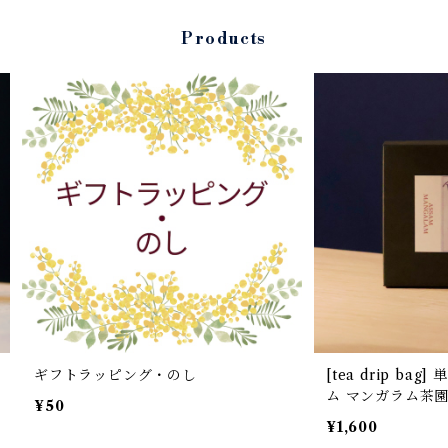
Products
ギフトラッピング・のし
[tea drip bag] 単種5包パック アッサ
ム マンガラム茶園
¥50
ン]
¥1,600