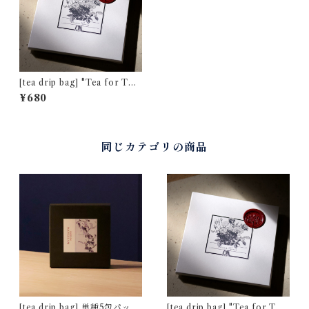
[tea drip bag] "Tea for Tw
o" ダージリン キャッスルトン
¥680
茶園 夏摘み [通常パッケージ]
同じカテゴリの商品
[tea drip bag] 単種5包パック
[tea drip bag] "Tea for Tw