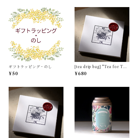
イン]
ギフトラッピング・のし
[tea drip bag] "Tea for Tw
o" ネパール ミストヴァレー茶
¥50
¥680
園 夏摘み [通常パッケージ]