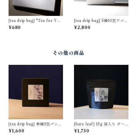
[tea drip bag] "Tea for Tw
[tea drip bag] 5種10包アソー
o" プレミアム キームン [通常
トセット [バレンタインローズ
¥680
¥2,800
パッケージ]
デザイン]
その他の商品
[tea drip bag] 単種5包パック
[bare leaf] 15g 袋入り ダー
アッサム マンガラム茶園 [非
ジリン グレンバーン茶園 (ム
¥1,600
¥1,730
水百花譜デザイン]
ーンライト) [非水百花譜デザ