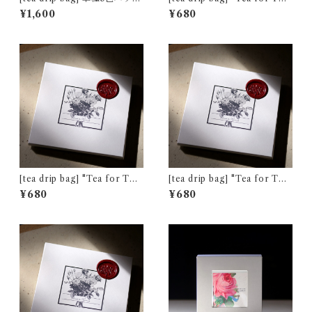
アッサム マンガラム茶園 [非
o" クオリティ キャンディ [通
¥1,600
¥680
水百花譜デザイン]
常パッケージ]
[tea drip bag] "Tea for Tw
[tea drip bag] "Tea for Tw
o" ネパール ミストヴァレー茶
o" ダージリン キャッスルトン
¥680
¥680
園 夏摘み [通常パッケージ]
茶園 春摘み [通常パッケージ]