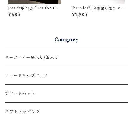
[tea drip bag] "Tea for Tw
[bare leaf] 茶葉量り売り オリ
o" プレミアム キームン [通常
ジナル缶 50g ["Wildberry"
¥680
¥1,980
パッケージ]
デザイン]
Category
リーフティー袋入り/缶入り
ティードリップバッグ
アソートセット
ギフトラッピング