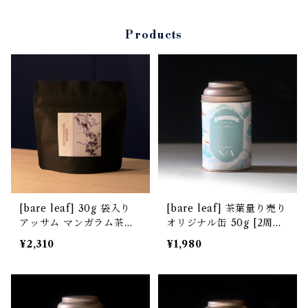
Products
[bare leaf] 30g 袋入り
[bare leaf] 茶葉量り売り
アッサム マンガラム茶園
オリジナル缶 50g [2周年
[非水百花譜デザイン]
記念 限定デザイン "鶴"]
¥2,310
¥1,980