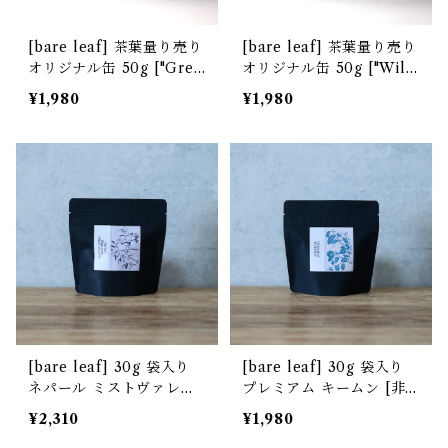
[bare leaf] 茶葉量り売り
[bare leaf] 茶葉量り売り
オリジナル缶 50g ["Gree
オリジナル缶 50g ["Wild
n Flux" デザイン]
berry" デザイン]
¥1,980
¥1,980
[bare leaf] 30g 袋入り
[bare leaf] 30g 袋入り
ネパール ミストヴァレー
プレミアム キームン [非
茶園 夏摘み [非水百花譜
水百花譜デザイン]
¥2,310
¥1,980
デザイン]