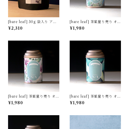
[bare leaf] 30g 袋入り アッ
[bare leaf] 茶葉量り売り オリ
サム マンガラム茶園 [非水百
ジナル缶 50g ["Tropical Gar
¥2,310
¥1,980
花譜デザイン]
den" デザイン]
[bare leaf] 茶葉量り売り オリ
[bare leaf] 茶葉量り売り オリ
ジナル缶 50g ["Velvet Lily"
ジナル缶 50g ["Green Flux"
¥1,980
¥1,980
デザイン]
デザイン]