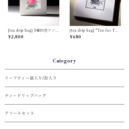
[tea drip bag] 5種10包アソー
[tea drip bag] "Tea for Tw
トセット [バレンタインローズ
o" ダージリン キャッスルトン
¥2,800
¥680
デザイン]
茶園 夏摘み [通常パッケージ]
Category
リーフティー袋入り/缶入り
ティードリップバッグ
アソートセット