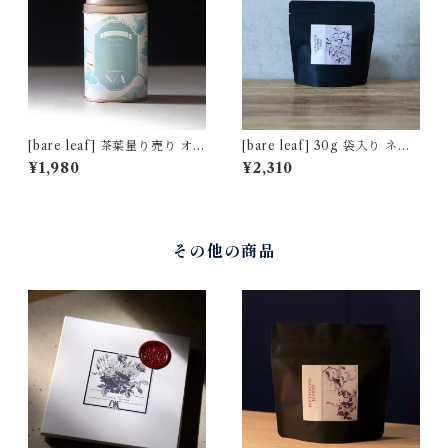
[bare leaf] 茶葉量り売り オリ
[bare leaf] 30g 袋入り ネパ
ジナル缶 50g [2周年記念 限定
ール ミストヴァレー茶園 夏摘
¥1,980
¥2,310
デザイン "鶴"]
み [非水百花譜デザイン]
その他の商品