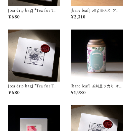
[tea drip bag] "Tea for Tw
[bare leaf] 30g 袋入り アッ
o" ダージリン キャッスルトン
サム マンガラム茶園 [非水百
¥680
¥2,310
茶園 春摘み [通常パッケージ]
花譜デザイン]
[tea drip bag] "Tea for Tw
[bare leaf] 茶葉量り売り オリ
o" プレミアム キームン [通常
ジナル缶 50g ["Velvet Lily"
¥680
¥1,980
パッケージ]
デザイン]