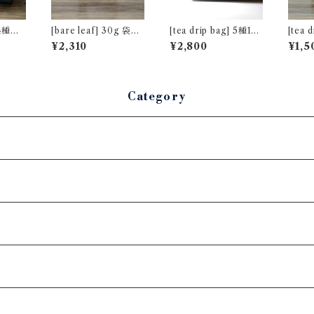
] 4種ア
[bare leaf] 30g 袋入
[tea drip bag] 5種10
[tea dr
水百花
り ダージリン キャッ
包アソートセット [バ
包パッ
¥2,310
¥2,800
¥1,5
スルトン茶園 春摘み
レンタインローズデザ
キームン [非
[非水百花譜デザイン]
イン]
デザイ
Category