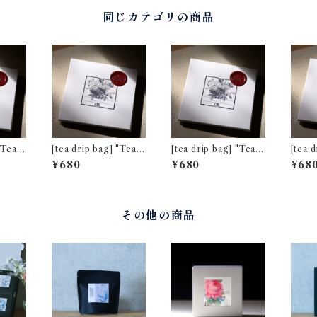
同じカテゴリの商品
[tea drip bag] "Tea f
[tea drip bag] "Tea f
[tea dri
リティ
or Two" ネパール ミ
or Two" ダージリン
or T
¥680
¥680
¥68
ストヴァレー茶園 夏摘
キャッスルトン茶園 夏
キャッ
み [通常パッケージ]
摘み [通常パッケージ]
摘み 
その他の商品