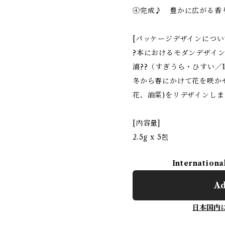
④完成♪ 豊かに広がる香
[パッケージデザインについ
?本におけるモダンデザイ
浦??（すぎうら・ひすい／1
冬から春にかけて花を咲か
花、油菜)をリデザインし
[内容量]
2.5g x 5包
Internationa
Ad
日本国内