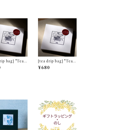
p bag] "Tea f
[tea drip bag] "Tea f
wo" ダージリン
or Two" プレミアム
0
¥680
スルトン茶園 春
キームン [通常パッケ
[通常パッケージ]
ージ]