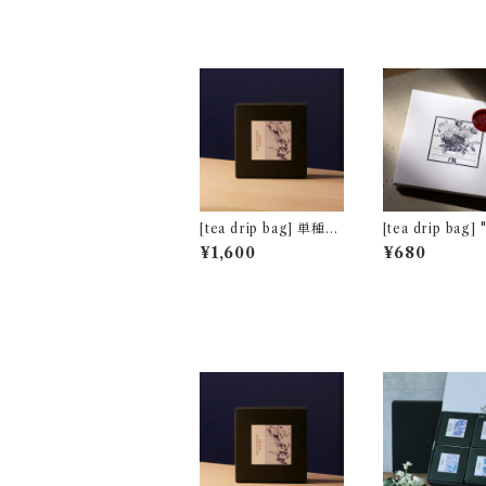
[tea drip bag] 単種5
[tea drip bag] "Tea f
包パック アッサム マ
or Two" クオ
¥1,600
¥680
ンガラム茶園 [非水百
キャンディ [通常パッ
花譜デザイン]
ケージ]