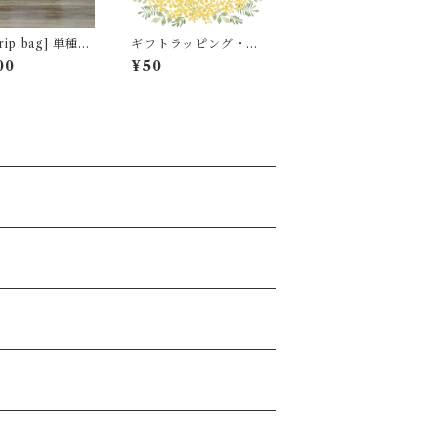
ip bag] 単種5
ギフトラッピング・の
ク プレミアム
し
00
¥50
水百花譜
ン]