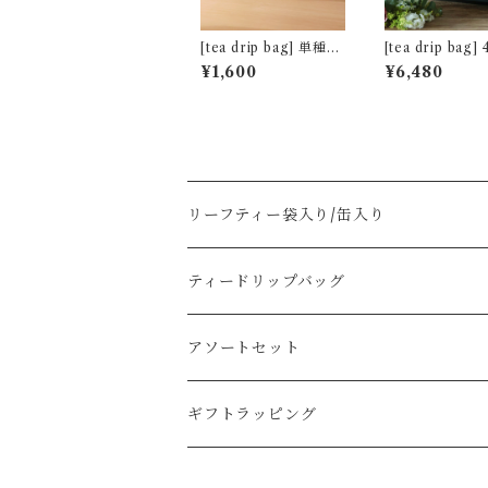
[tea drip bag] 単種5
[tea drip bag
包パック アッサム マ
ソートbox (非
¥1,600
¥6,480
ンガラム茶園 [非水百
譜・春を待つ花)
花譜デザイン]
リーフティー袋入り/缶入り
ティードリップバッグ
アソートセット
ギフトラッピング