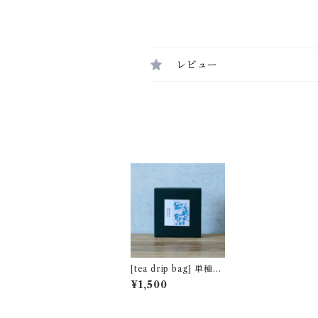
レビュー
[tea drip bag] 単種5
包パック プレミアム
¥1,500
キームン [非水百花譜
デザイン]