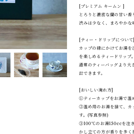
[プレミアム キームン ]
とろりと濃密な蘭の甘い香
渋みは少なく、まろやかな
[ティー・ドリップについて
カップの縁にかけてお湯を
を楽しめるティードリップ
通常のティーバッグより大
出できます。
[おいしい淹れ方]
①ティーカップをお湯で温
②温め用のお湯を捨て、カ
す。(写真参照)
③100℃のお湯150ccを
かし立ての方が香りを多く