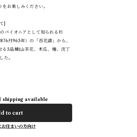
りをお楽しみください。
て]
ンのパイオニアとして知られる杉
876?1965年）の「百花譜」から、
せる5品種(山茶花、木瓜、椿、沈丁
ました。
l shipping available
d to cart
にお住まいの方向け