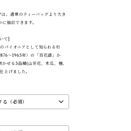
。
グは、通常のティーバッグより大き
かに抽出できます。
いて]
ンのパイオニアとして知られる杉
876～1965年）の「百花譜」か
咲かせる5品種(山茶花、木瓜、椿、
に仕上げました。
する（必須）