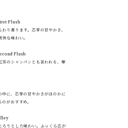
irst Flush
んわり香ります。芯芽の甘やかさ、
爽快な味わい。
Second Flush
紅茶のシャンパンとも言われる、華
の中に、芯芽の甘やかさがほのかに
るのがおすすめ。
lley
とろりとした味わい。ふっくら広が