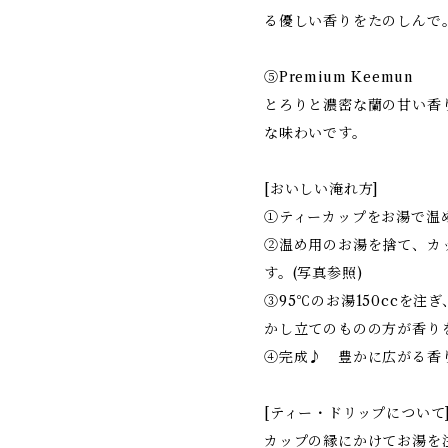
る優しい香りをたのしんで
⑤Premium Keemun
とろりと濃密な蘭の甘い香
な味わいです。
[おいしい淹れ方]
①ティーカップをお湯で温
②温め用のお湯を捨て、カ
す。(写真参照)
③95℃のお湯150ccを
かし立てのものの方が香り
④完成♪ 豊かに広がる香
[ティー・ドリップについて
カップの縁にかけてお湯を