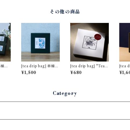
その他の商品
] 4種ア
[tea drip bag] 単種5
[tea drip bag] "Tea f
[tea dr
水百花
包パック プレミアム
or Two" ネパール ミ
包パッ
¥1,500
¥680
¥1,6
キームン [非水百花譜
ストヴァレー茶園 夏摘
ンガラ
デザイン]
み [通常パッケージ]
花譜デ
Category