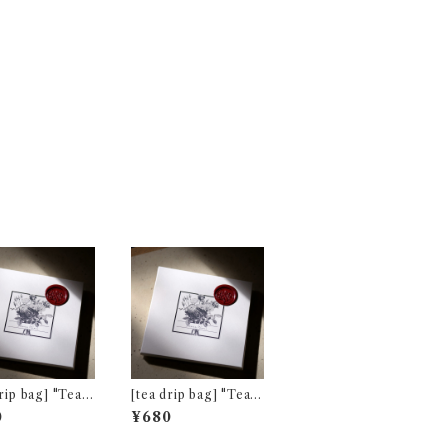
p bag] "Tea f
[tea drip bag] "Tea f
wo" ダージリン
or Two" プレミアム
0
¥680
スルトン茶園 春
キームン [通常パッケ
[通常パッケージ]
ージ]