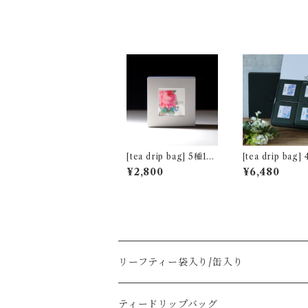
[tea drip bag] 5種10
[tea drip bag
包アソートセット [バ
ソートbox (非
¥2,800
¥6,480
レンタインローズデザ
譜・春を待つ花)
イン]
リーフティー袋入り/缶入り
ティードリップバッグ