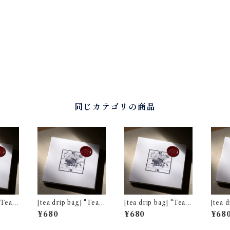
同じカテゴリの商品
[tea drip bag] "Tea f
[tea drip bag] "Tea f
[tea dri
リティ
or Two" ネパール ミ
or Two" ダージリン
or T
¥680
¥680
¥68
ストヴァレー茶園 夏摘
キャッスルトン茶園 夏
キャッ
み [通常パッケージ]
摘み [通常パッケージ]
摘み 