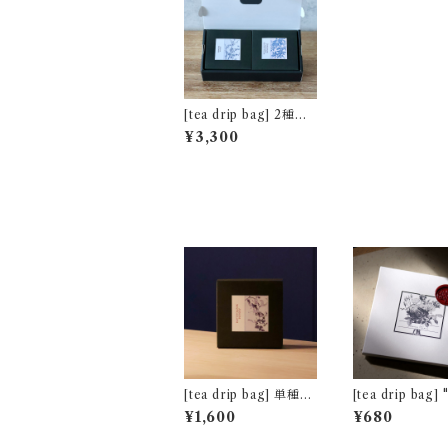
[tea drip bag] 2種ア
ソートbox (非水百花
¥3,300
譜・春を待つ花)
[tea drip bag] 単種5
[tea drip bag] "Tea f
包パック アッサム マ
or Two" クオ
¥1,600
¥680
ンガラム茶園 [非水百
キャンディ [通常パッ
花譜デザイン]
ケージ]