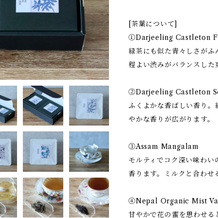
[茶葉について]
①Darjeeling Castleton F
緑茶にも似た青々しさがふ
程よい渋みがバランスした
②Darjeeling Castleton 
ふくよかな香ばしい香り。
やかな香りが広がります。
③Assam Mangalam
モルティでコク深い味わい
香ります。ミルクと合わせ
④Nepal Organic Mist Va
甘やかで花の蜜を思わせる