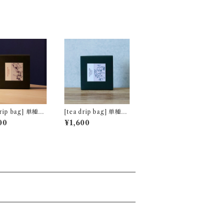
ip bag] 単種5
[tea drip bag] 単種5
ク アッサム マ
包パック ネパール ミ
00
¥1,600
ム茶園 [非水百
ストヴァレー茶園 夏摘
ザイン]
み [非水百花譜デザイ
ン]