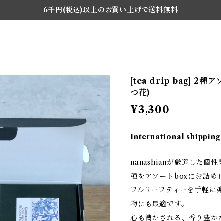
6千円(税込)以上のお買い上げで送料無料
[tea drip bag] 
つ花)
¥3,300
International shipping
nanashianが厳選した
種をアソートboxにお詰め
フルリーフティーを手軽に
物にも最適です。
心も満たされる、香り豊か